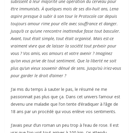
subissent à leur majorité une opération du cerveau pour
être immunisés. À quelques mois de ses dix-huit ans, Lena
aspire presque à subir à son tour le Protocole car depuis
toujours amour rime pour elle avec souffrance et danger.
Jusqu’à ce qu’une rencontre inattendue fasse tout basculer.
Avant, tout était simple, tout était organisé. Mais est-ce
vraiment vivre que de laisser la société tout prévoir pour
vous ? Vos amis, vos amours et votre avenir ? Imaginez
qu’on vous prive de tout sentiment. Que la liberté ne soit
plus qu’un vieux souvenir dénué de sens. Jusqu’où iriez-vous
pour garder le droit d’aimer ?
J’ai mis du temps à sauter le pas, le résumé ne me
passionnait pas plus que ça. Dans cet univers l’amour est
devenu une maladie que l’on tente d’éradiquer à l’âge de
18 ans par un procédé qui vous enlève vos sentiments.
J’avais peur d’un roman un peu trop à l’eau de rose. Il est
vrai que l’on voit tout arriver à 100 km, j’ai attendu