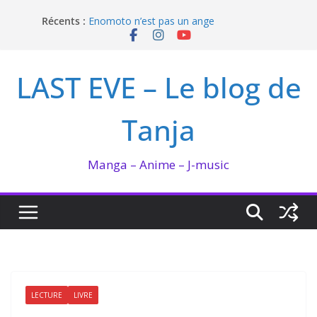
Passer
Récents :
Enomoto n’est pas un ange
au
QUEEN BEE enflamme le Bataclan
contenu
Bilan lecture et visionnage de juillet 2026
Ma collection BANANA FISH
LAST EVE – Le blog de
I’m not in love de Zeniko Sumiya
Tanja
Manga – Anime – J-music
LECTURE
LIVRE