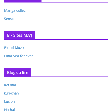
Manga collec
Senscritique
B - Sites MA'J
Blood Muzik
Luna Sea for ever
Blogs à lire
Katzina
kuri-chan
Luciole
Nathalie