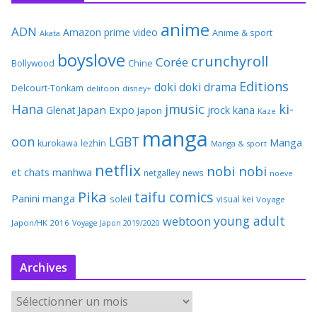
anime
ADN
Amazon prime video
Anime & sport
Akata
boyslove
crunchyroll
Corée
Bollywood
Chine
Editions
doki doki
drama
Delcourt-Tonkam
delitoon
disney+
Hana
jmusic
ki-
Japan Expo
Glenat
jrock
kana
Japon
Kaze
manga
oon
LGBT
Manga
kurokawa
lezhin
Manga & sport
netflix
nobi nobi
et chats
manhwa
netgalley
news
noeve
Pika
taifu comics
Panini manga
soleil
visual kei
Voyage
young adult
webtoon
Japon/HK 2016
Voyage Japon 2019/2020
Archives
A
r