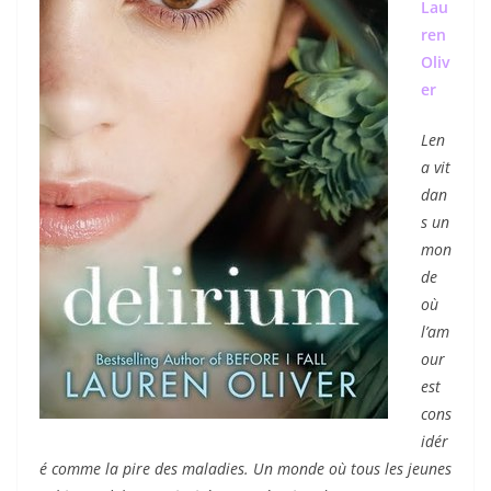
Lau
ren
Oliv
er
Len
a vit
dan
s un
mon
de
où
l’am
our
est
cons
idér
é comme la pire des maladies. Un monde où tous les jeunes