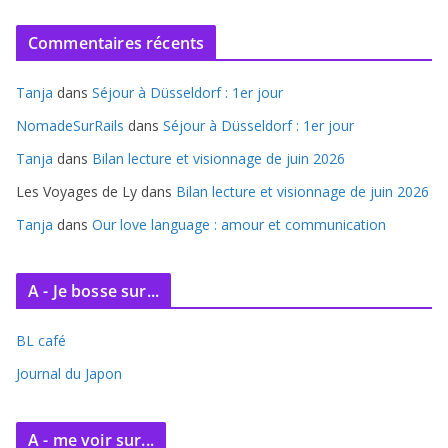
c
Commentaires récents
h
i
Tanja
dans
Séjour à Düsseldorf : 1er jour
v
e
NomadeSurRails
dans
Séjour à Düsseldorf : 1er jour
s
Tanja
dans
Bilan lecture et visionnage de juin 2026
Les Voyages de Ly
dans
Bilan lecture et visionnage de juin 2026
Tanja
dans
Our love language : amour et communication
A - Je bosse sur...
BL café
Journal du Japon
A - me voir sur...