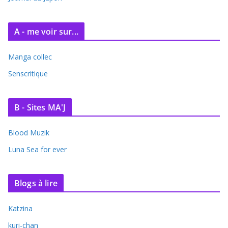
s
A - me voir sur...
Manga collec
Senscritique
B - Sites MA'J
Blood Muzik
Luna Sea for ever
Blogs à lire
Katzina
kuri-chan