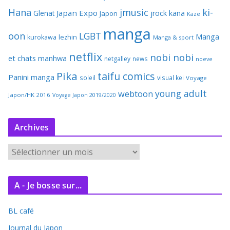
Hana
jmusic
ki-
Japan Expo
Glenat
jrock
kana
Japon
Kaze
manga
oon
LGBT
Manga
kurokawa
lezhin
Manga & sport
netflix
nobi nobi
et chats
manhwa
netgalley
news
noeve
Pika
taifu comics
Panini manga
soleil
visual kei
Voyage
young adult
webtoon
Japon/HK 2016
Voyage Japon 2019/2020
Archives
A
r
c
A - Je bosse sur...
h
i
BL café
v
e
Journal du Japon