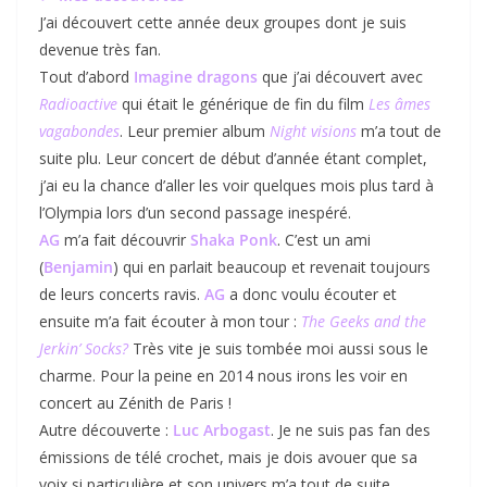
J’ai découvert cette année deux groupes dont je suis
devenue très fan.
Tout d’abord
Imagine dragons
que j’ai découvert avec
Radioactive
qui était le générique de fin du film
Les âmes
vagabondes
. Leur premier album
Night visions
m’a tout de
suite plu. Leur concert de début d’année étant complet,
j’ai eu la chance d’aller les voir quelques mois plus tard à
l’Olympia lors d’un second passage inespéré.
AG
m’a fait découvrir
Shaka Ponk
. C’est un ami
(
Benjamin
) qui en parlait beaucoup et revenait toujours
de leurs concerts ravis.
AG
a donc voulu écouter et
ensuite m’a fait écouter à mon tour :
The Geeks and the
Jerkin’ Socks?
Très vite je suis tombée moi aussi sous le
charme. Pour la peine en 2014 nous irons les voir en
concert au Zénith de Paris !
Autre découverte :
Luc Arbogast
. Je ne suis pas fan des
émissions de télé crochet, mais je dois avouer que sa
voix si particulière et son univers m’a tout de suite