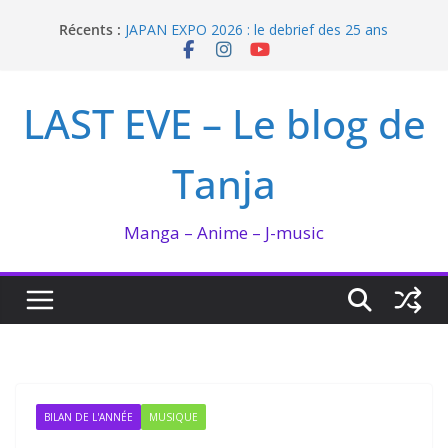
Passer
Récents :
JAPAN EXPO 2026 : le debrief des 25 ans
au
Bilan lecture et visionnage de juillet 2026
contenu
Ma collection BANANA FISH
I’m not in love de Zeniko Sumiya
LAST EVE – Le blog de
Enomoto n’est pas un ange
Tanja
Manga – Anime – J-music
BILAN DE L'ANNÉE
MUSIQUE