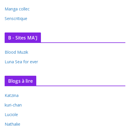
Manga collec
Senscritique
B - Sites MA'J
Blood Muzik
Luna Sea for ever
Blogs à lire
Katzina
kuri-chan
Luciole
Nathalie