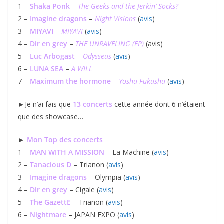
1 –
Shaka Ponk
–
The Geeks and the Jerkin’ Socks?
2 –
Imagine dragons
–
Night Visions
(
avis
)
3 –
MIYAVI
–
MIYAVI
(
avis
)
4 –
Dir en grey
–
THE UNRAVELING (EP)
(avis)
5 –
Luc Arbogast
–
Odysseus
(
avis
)
6 –
LUNA SEA
–
A WILL
7 –
Maximum the hormone
–
Yoshu Fukushu
(
avis
)
►Je n’ai fais que
13 concerts
cette année dont 6 n’étaient
que des showcase…
►
Mon Top des concerts
1 –
MAN WITH A MISSION
– La Machine (
avis
)
2 –
Tanacious D
– Trianon (
avis
)
3 –
Imagine dragons
– Olympia (
avis
)
4 –
Dir en grey
– Cigale (
avis
)
5 –
The GazettE
– Trianon (
avis
)
6 –
Nightmare
– JAPAN EXPO (
avis
)