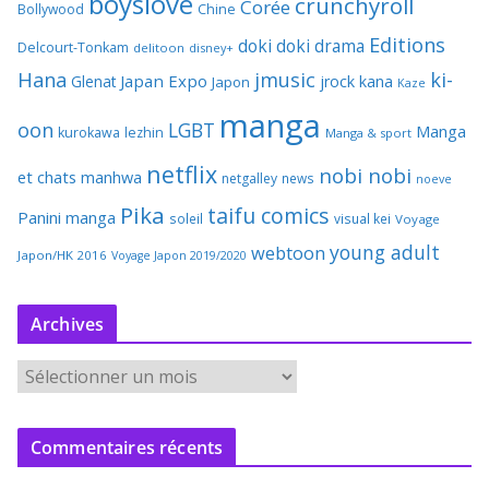
boyslove
crunchyroll
Corée
Bollywood
Chine
Editions
doki doki
drama
Delcourt-Tonkam
delitoon
disney+
Hana
jmusic
ki-
Japan Expo
Glenat
jrock
kana
Japon
Kaze
manga
oon
LGBT
Manga
kurokawa
lezhin
Manga & sport
netflix
nobi nobi
et chats
manhwa
netgalley
news
noeve
Pika
taifu comics
Panini manga
soleil
visual kei
Voyage
young adult
webtoon
Japon/HK 2016
Voyage Japon 2019/2020
Archives
A
r
c
Commentaires récents
h
i