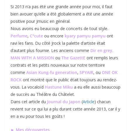
Si 2013 n’a pas été une grande année pour moi, il faut
bien avouer qu’elle a été globalement a été une année
positive pour Jmusic en général.
Nous avons eu beaucoup de concerts de tout style.
Perfume
,
C°cute
ou encore
kyary pamyu pamyu
ont
ravi les fans. Du côté Jrock la palette d’artiste était
d’autant plus fournie. Les anciens comme
Dir en grey,
MAN WITH A MISSION
ou
The GazettE
ont remplis leurs
contrats et les petits nouveaux sur notre territoire
comme
Asian Kung-fu generation
,
SPYAIR
, ou
ONE OK
ROCK
ont montré que le public était toujours au rendez-
vous. La vocaloïd
Hastune Miku
a eu elle aussi beaucoup
de succès au Théâtre du Châtelet.
Dans cet article du
Journal du Japon
(
Article
) chacun
revient sur ce qui lui a plu durant cette année 2013, car il y
en a eu pour tous les goûts !
►
Mes découvertes