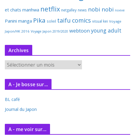
netflix
nobi nobi
et chats
manhwa
netgalley
news
noeve
Pika
taifu comics
Panini manga
soleil
visual kei
Voyage
young adult
webtoon
Japon/HK 2016
Voyage Japon 2019/2020
Archives
A
r
c
A - Je bosse sur...
h
i
BL café
v
e
Journal du Japon
s
A - me voir sur...