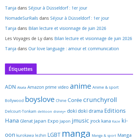
Tanja
dans
Séjour à Düsseldorf : 1er jour
NomadeSurRails
dans
Séjour à Düsseldorf : 1er jour
Tanja
dans
Bilan lecture et visionnage de juin 2026
Les Voyages de Ly
dans
Bilan lecture et visionnage de juin 2026
Tanja
dans
Our love language : amour et communication
Étiquettes
anime
ADN
Amazon prime video
Anime & sport
Akata
boyslove
crunchyroll
Corée
Bollywood
Chine
Editions
doki doki
drama
Delcourt-Tonkam
delitoon
disney+
Hana
jmusic
ki-
Japan Expo
Glenat
jrock
kana
Japon
Kaze
manga
oon
LGBT
Manga
kurokawa
lezhin
Manga & sport