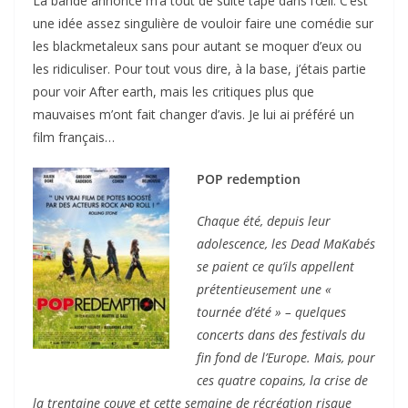
La bande annonce m’a tout de suite tapé dans l’œil. C’est
une idée assez singulière de vouloir faire une comédie sur
les blackmetaleux sans pour autant se moquer d’eux ou
les ridiculiser. Pour tout vous dire, à la base, j’étais partie
pour voir After earth, mais les critiques plus que
mauvaises m’ont fait changer d’avis. Je lui ai préféré un
film français…
POP redemption
Chaque été, depuis leur
adolescence, les Dead MaKabés
se paient ce qu’ils appellent
prétentieusement une «
tournée d’été » – quelques
concerts dans des festivals du
fin fond de l’Europe. Mais, pour
ces quatre copains, la crise de
la trentaine couve et cette semaine de récréation risque