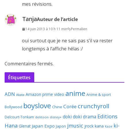
mes révisions.
Tanja
Auteur de l’article
14 juin 2013 à 10 h 11 min
Permalien
oui surtout que je ne sais pas s’il va rester
longtemps à l’affiche hélas :/
Commentaires fermés.
Étiquettes
anime
ADN
Amazon prime video
Anime & sport
Akata
boyslove
crunchyroll
Corée
Bollywood
Chine
Editions
doki doki
drama
Delcourt-Tonkam
delitoon
disney+
Hana
jmusic
ki-
Japan Expo
Glenat
jrock
kana
Japon
Kaze