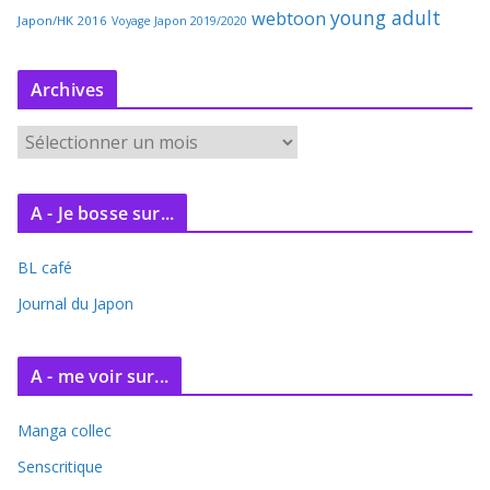
young adult
webtoon
Japon/HK 2016
Voyage Japon 2019/2020
Archives
A
r
c
A - Je bosse sur...
h
i
BL café
v
e
Journal du Japon
s
A - me voir sur...
Manga collec
Senscritique