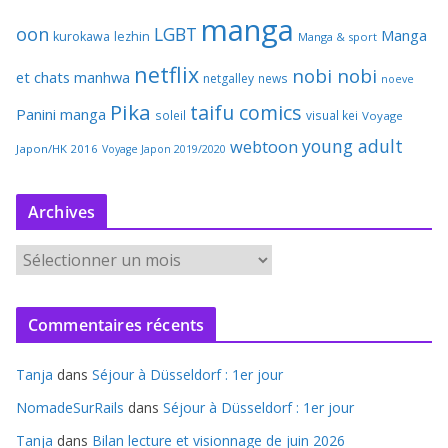
manga
oon
LGBT
Manga
kurokawa
lezhin
Manga & sport
netflix
nobi nobi
et chats
manhwa
netgalley
news
noeve
Pika
taifu comics
Panini manga
soleil
visual kei
Voyage
young adult
webtoon
Japon/HK 2016
Voyage Japon 2019/2020
Archives
A
r
c
Commentaires récents
h
i
Tanja
dans
Séjour à Düsseldorf : 1er jour
v
e
NomadeSurRails
dans
Séjour à Düsseldorf : 1er jour
s
Tanja
dans
Bilan lecture et visionnage de juin 2026