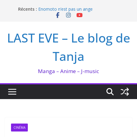
Passer
Récents :
Enomoto n’est pas un ange
au
QUEEN BEE enflamme le Bataclan
contenu
Bilan lecture et visionnage de juillet 2026
Ma collection BANANA FISH
LAST EVE – Le blog de
I’m not in love de Zeniko Sumiya
Tanja
Manga – Anime – J-music
CINÉMA