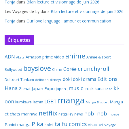
Tanja
dans
Bilan lecture et visionnage de juin 2026
Les Voyages de Ly
dans
Bilan lecture et visionnage de juin 2026
Tanja
dans
Our love language : amour et communication
Étiquettes
anime
ADN
Amazon prime video
Anime & sport
Akata
boyslove
crunchyroll
Corée
Bollywood
Chine
Editions
doki doki
drama
Delcourt-Tonkam
delitoon
disney+
Hana
jmusic
ki-
Japan Expo
Glenat
jrock
kana
Japon
Kaze
manga
oon
LGBT
Manga
kurokawa
lezhin
Manga & sport
netflix
nobi nobi
et chats
manhwa
netgalley
news
noeve
Pika
taifu comics
Panini manga
soleil
visual kei
Voyage