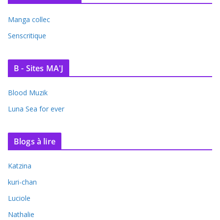
Manga collec
Senscritique
B - Sites MA'J
Blood Muzik
Luna Sea for ever
Blogs à lire
Katzina
kuri-chan
Luciole
Nathalie