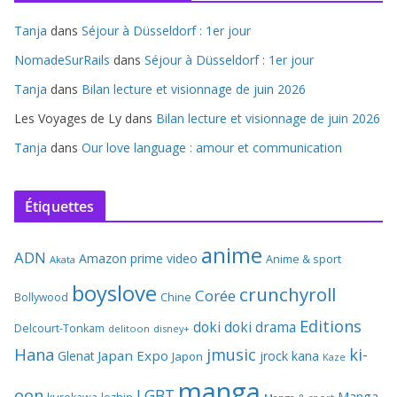
Tanja
dans
Séjour à Düsseldorf : 1er jour
NomadeSurRails
dans
Séjour à Düsseldorf : 1er jour
Tanja
dans
Bilan lecture et visionnage de juin 2026
Les Voyages de Ly
dans
Bilan lecture et visionnage de juin 2026
Tanja
dans
Our love language : amour et communication
Étiquettes
anime
ADN
Amazon prime video
Anime & sport
Akata
boyslove
crunchyroll
Corée
Bollywood
Chine
Editions
doki doki
drama
Delcourt-Tonkam
delitoon
disney+
Hana
jmusic
ki-
Japan Expo
Glenat
jrock
kana
Japon
Kaze
manga
oon
LGBT
Manga