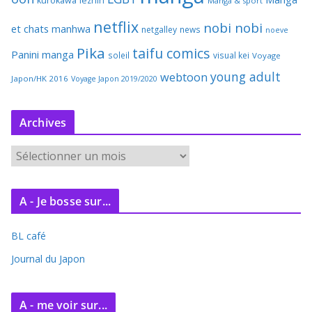
kurokawa
lezhin
Manga & sport
netflix
nobi nobi
et chats
manhwa
netgalley
news
noeve
Pika
taifu comics
Panini manga
soleil
visual kei
Voyage
young adult
webtoon
Japon/HK 2016
Voyage Japon 2019/2020
Archives
A
r
c
A - Je bosse sur...
h
i
BL café
v
e
Journal du Japon
s
A - me voir sur...