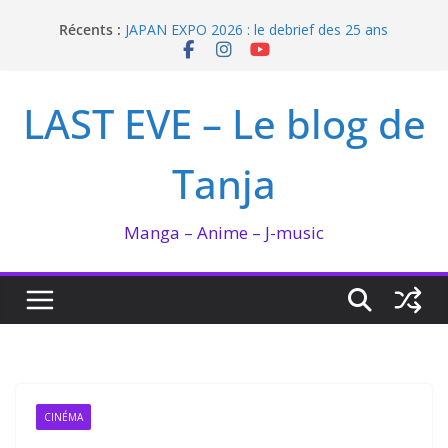
Passer
Récents :
JAPAN EXPO 2026 : le debrief des 25 ans
au
Bilan lecture et visionnage de juillet 2026
contenu
Ma collection BANANA FISH
I’m not in love de Zeniko Sumiya
LAST EVE – Le blog de
Enomoto n’est pas un ange
Tanja
Manga – Anime – J-music
CINÉMA