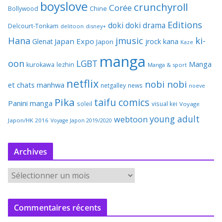
boyslove
crunchyroll
Corée
Bollywood
Chine
Editions
doki doki
drama
Delcourt-Tonkam
delitoon
disney+
Hana
jmusic
ki-
Japan Expo
Glenat
jrock
kana
Japon
Kaze
manga
oon
LGBT
Manga
kurokawa
lezhin
Manga & sport
netflix
nobi nobi
et chats
manhwa
netgalley
news
noeve
Pika
taifu comics
Panini manga
soleil
visual kei
Voyage
young adult
webtoon
Japon/HK 2016
Voyage Japon 2019/2020
Archives
A
r
c
Commentaires récents
h