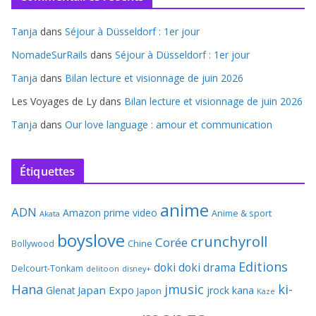
Tanja
dans
Séjour à Düsseldorf : 1er jour
NomadeSurRails
dans
Séjour à Düsseldorf : 1er jour
Tanja
dans
Bilan lecture et visionnage de juin 2026
Les Voyages de Ly
dans
Bilan lecture et visionnage de juin 2026
Tanja
dans
Our love language : amour et communication
Étiquettes
anime
ADN
Amazon prime video
Anime & sport
Akata
boyslove
crunchyroll
Corée
Bollywood
Chine
Editions
doki doki
drama
Delcourt-Tonkam
delitoon
disney+
Hana
jmusic
ki-
Japan Expo
Glenat
jrock
kana
Japon
Kaze