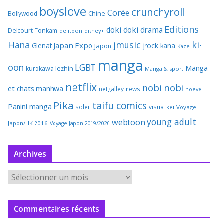
boyslove
crunchyroll
Corée
Bollywood
Chine
Editions
doki doki
drama
Delcourt-Tonkam
delitoon
disney+
Hana
jmusic
ki-
Japan Expo
Glenat
jrock
kana
Japon
Kaze
manga
oon
LGBT
Manga
kurokawa
lezhin
Manga & sport
netflix
nobi nobi
et chats
manhwa
netgalley
news
noeve
Pika
taifu comics
Panini manga
soleil
visual kei
Voyage
young adult
webtoon
Japon/HK 2016
Voyage Japon 2019/2020
Archives
A
r
c
Commentaires récents
h