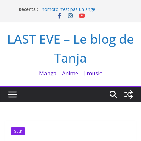
Passer
Récents :
Enomoto n’est pas un ange
au
QUEEN BEE enflamme le Bataclan
contenu
Bilan lecture et visionnage de juillet 2026
Ma collection BANANA FISH
LAST EVE – Le blog de
I’m not in love de Zeniko Sumiya
Tanja
Manga – Anime – J-music
GEEK