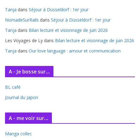
i
Tanja
dans
Séjour à Düsseldorf : 1er jour
v
e
NomadeSurRails
dans
Séjour à Düsseldorf : 1er jour
s
Tanja
dans
Bilan lecture et visionnage de juin 2026
Les Voyages de Ly
dans
Bilan lecture et visionnage de juin 2026
Tanja
dans
Our love language : amour et communication
A - Je bosse sur...
BL café
Journal du Japon
A - me voir sur...
Manga collec