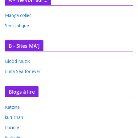
Manga collec
Senscritique
B - Sites MA'J
Blood Muzik
Luna Sea for ever
Blogs à lire
Katzina
kuri-chan
Luciole
Nathalie