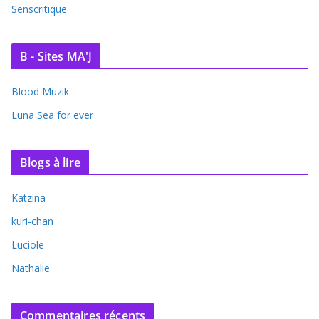
Senscritique
B - Sites MA'J
Blood Muzik
Luna Sea for ever
Blogs à lire
Katzina
kuri-chan
Luciole
Nathalie
Commentaires récents