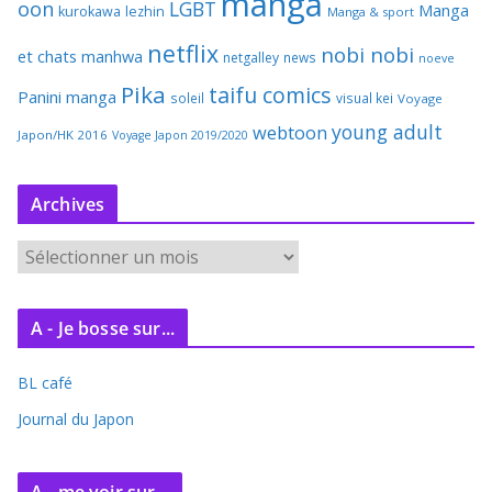
manga
oon
LGBT
Manga
kurokawa
lezhin
Manga & sport
netflix
nobi nobi
et chats
manhwa
netgalley
news
noeve
Pika
taifu comics
Panini manga
soleil
visual kei
Voyage
young adult
webtoon
Japon/HK 2016
Voyage Japon 2019/2020
Archives
A
r
c
A - Je bosse sur...
h
i
BL café
v
e
Journal du Japon
s
A - me voir sur...