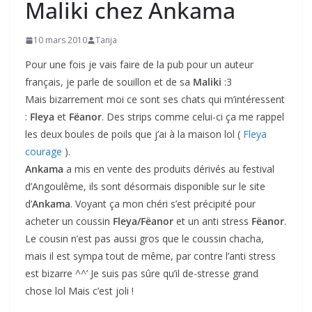
Maliki chez Ankama
10 mars 2010
Tanja
Pour une fois je vais faire de la pub pour un auteur
français, je parle de souillon et de sa
Maliki
:3
Mais bizarrement moi ce sont ses chats qui m’intéressent
:
Fleya
et
Fëanor
. Des strips comme celui-ci ça me rappel
les deux boules de poils que j’ai à la maison lol (
Fleya
courage
).
Ankama
a mis en vente des produits dérivés au festival
d’Angoulême, ils sont désormais disponible sur le site
d’
Ankama
. Voyant ça mon chéri s’est précipité pour
acheter un coussin
Fleya/Fëanor
et un anti stress
Fëanor
.
Le cousin n’est pas aussi gros que le coussin chacha,
mais il est sympa tout de même, par contre l’anti stress
est bizarre ^^’ Je suis pas sûre qu’il de-stresse grand
chose lol Mais c’est joli !