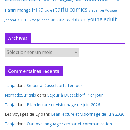
Pika
taifu comics
Panini manga
soleil
visual kei
Voyage
young adult
webtoon
Japon/HK 2016
Voyage Japon 2019/2020
Archives
A
r
c
Commentaires récents
h
i
Tanja
dans
Séjour à Düsseldorf : 1er jour
v
e
NomadeSurRails
dans
Séjour à Düsseldorf : 1er jour
s
Tanja
dans
Bilan lecture et visionnage de juin 2026
Les Voyages de Ly
dans
Bilan lecture et visionnage de juin 2026
Tanja
dans
Our love language : amour et communication