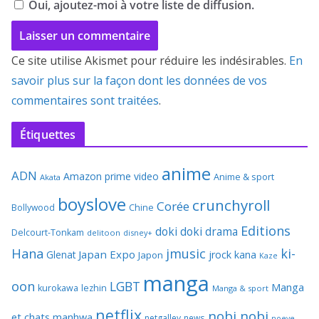
Oui, ajoutez-moi à votre liste de diffusion.
Ce site utilise Akismet pour réduire les indésirables.
En
savoir plus sur la façon dont les données de vos
commentaires sont traitées
.
Étiquettes
anime
ADN
Amazon prime video
Anime & sport
Akata
boyslove
crunchyroll
Corée
Bollywood
Chine
Editions
doki doki
drama
Delcourt-Tonkam
delitoon
disney+
Hana
jmusic
ki-
Japan Expo
Glenat
jrock
kana
Japon
Kaze
manga
oon
LGBT
Manga
kurokawa
lezhin
Manga & sport
netflix
nobi nobi
et chats
manhwa
netgalley
news
noeve