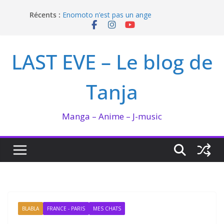
Passer
Récents :
Enomoto n’est pas un ange
au
QUEEN BEE enflamme le Bataclan
contenu
Bilan lecture et visionnage de juillet 2026
Ma collection BANANA FISH
LAST EVE – Le blog de
I’m not in love de Zeniko Sumiya
Tanja
Manga – Anime – J-music
BLABLA
FRANCE - PARIS
MES CHATS