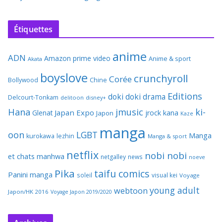
Étiquettes
anime
ADN
Amazon prime video
Anime & sport
Akata
boyslove
crunchyroll
Corée
Bollywood
Chine
Editions
doki doki
drama
Delcourt-Tonkam
delitoon
disney+
Hana
jmusic
ki-
Japan Expo
Glenat
jrock
kana
Japon
Kaze
manga
oon
LGBT
Manga
kurokawa
lezhin
Manga & sport
netflix
nobi nobi
et chats
manhwa
netgalley
news
noeve
Pika
taifu comics
Panini manga
soleil
visual kei
Voyage
young adult
webtoon
Japon/HK 2016
Voyage Japon 2019/2020