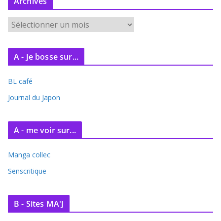
Archives
A
r
c
A - Je bosse sur...
h
i
BL café
v
e
Journal du Japon
s
A - me voir sur...
Manga collec
Senscritique
B - Sites MA'J