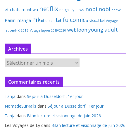
netflix
nobi nobi
et chats
manhwa
netgalley
news
noeve
Pika
taifu comics
Panini manga
soleil
visual kei
Voyage
young adult
webtoon
Japon/HK 2016
Voyage Japon 2019/2020
Archives
A
r
c
Commentaires récents
h
i
Tanja
dans
Séjour à Düsseldorf : 1er jour
v
e
NomadeSurRails
dans
Séjour à Düsseldorf : 1er jour
s
Tanja
dans
Bilan lecture et visionnage de juin 2026
Les Voyages de Ly
dans
Bilan lecture et visionnage de juin 2026