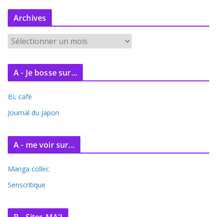
Archives
A
r
c
A - Je bosse sur...
h
i
BL café
v
e
Journal du Japon
s
A - me voir sur...
Manga collec
Senscritique