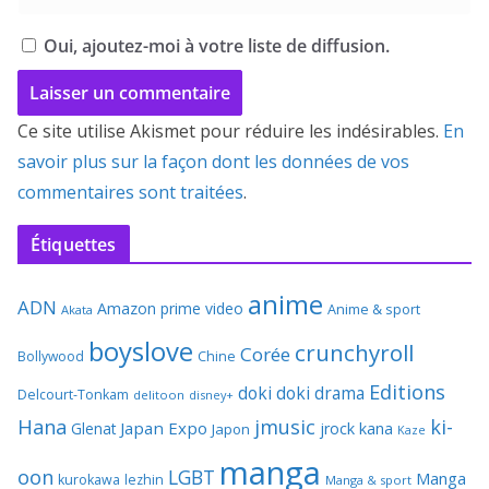
Oui, ajoutez-moi à votre liste de diffusion.
Ce site utilise Akismet pour réduire les indésirables.
En
savoir plus sur la façon dont les données de vos
commentaires sont traitées
.
Étiquettes
anime
ADN
Amazon prime video
Anime & sport
Akata
boyslove
crunchyroll
Corée
Bollywood
Chine
Editions
doki doki
drama
Delcourt-Tonkam
delitoon
disney+
Hana
jmusic
ki-
Japan Expo
Glenat
jrock
kana
Japon
Kaze
manga
oon
LGBT
Manga
kurokawa
lezhin
Manga & sport