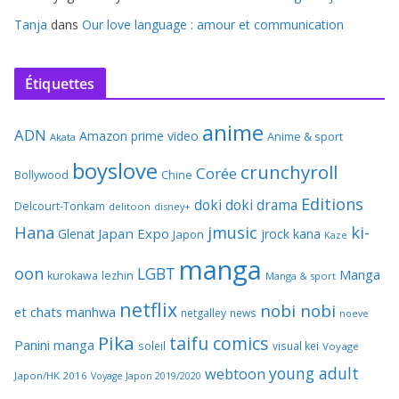
Tanja
dans
Our love language : amour et communication
Étiquettes
anime
ADN
Amazon prime video
Anime & sport
Akata
boyslove
crunchyroll
Corée
Bollywood
Chine
Editions
doki doki
drama
Delcourt-Tonkam
delitoon
disney+
Hana
jmusic
ki-
Japan Expo
Glenat
jrock
kana
Japon
Kaze
manga
oon
LGBT
Manga
kurokawa
lezhin
Manga & sport
netflix
nobi nobi
et chats
manhwa
netgalley
news
noeve
Pika
taifu comics
Panini manga
soleil
visual kei
Voyage
young adult
webtoon
Japon/HK 2016
Voyage Japon 2019/2020