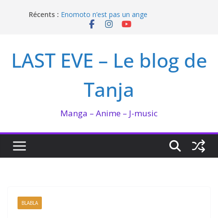
Passer
Récents :
Enomoto n’est pas un ange
au
QUEEN BEE enflamme le Bataclan
contenu
Bilan lecture et visionnage de juillet 2026
Ma collection BANANA FISH
LAST EVE – Le blog de
I’m not in love de Zeniko Sumiya
Tanja
Manga – Anime – J-music
BLABLA