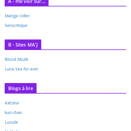
A - me voir sur...
Manga collec
Senscritique
B - Sites MA'J
Blood Muzik
Luna Sea for ever
Blogs à lire
Katzina
kuri-chan
Luciole