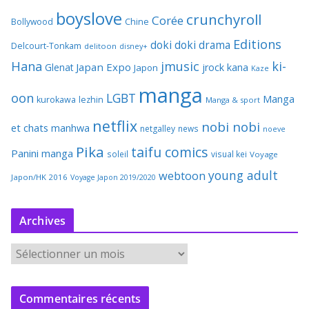
boyslove
crunchyroll
Corée
Bollywood
Chine
Editions
doki doki
drama
Delcourt-Tonkam
delitoon
disney+
Hana
jmusic
ki-
Japan Expo
Glenat
jrock
kana
Japon
Kaze
manga
oon
LGBT
Manga
kurokawa
lezhin
Manga & sport
netflix
nobi nobi
et chats
manhwa
netgalley
news
noeve
Pika
taifu comics
Panini manga
soleil
visual kei
Voyage
young adult
webtoon
Japon/HK 2016
Voyage Japon 2019/2020
Archives
A
r
c
Commentaires récents
h