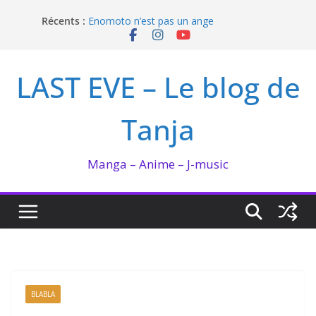
Passer
Récents :
Enomoto n’est pas un ange
au
QUEEN BEE enflamme le Bataclan
contenu
Bilan lecture et visionnage de juillet 2026
Ma collection BANANA FISH
LAST EVE – Le blog de
I’m not in love de Zeniko Sumiya
Tanja
Manga – Anime – J-music
BLABLA