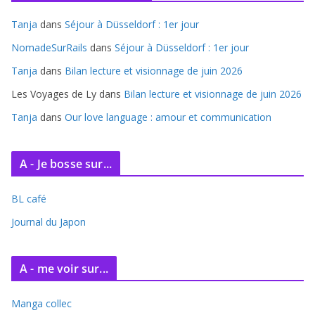
i
Tanja
dans
Séjour à Düsseldorf : 1er jour
v
e
NomadeSurRails
dans
Séjour à Düsseldorf : 1er jour
s
Tanja
dans
Bilan lecture et visionnage de juin 2026
Les Voyages de Ly
dans
Bilan lecture et visionnage de juin 2026
Tanja
dans
Our love language : amour et communication
A - Je bosse sur...
BL café
Journal du Japon
A - me voir sur...
Manga collec