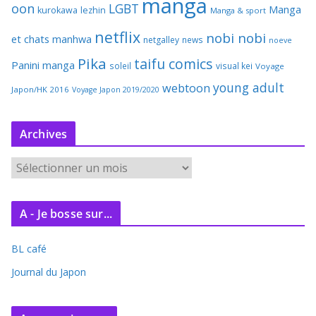
manga
oon
LGBT
Manga
kurokawa
lezhin
Manga & sport
netflix
nobi nobi
et chats
manhwa
netgalley
news
noeve
Pika
taifu comics
Panini manga
soleil
visual kei
Voyage
young adult
webtoon
Japon/HK 2016
Voyage Japon 2019/2020
Archives
A
r
c
A - Je bosse sur...
h
i
BL café
v
e
Journal du Japon
s