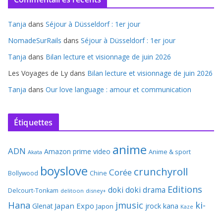
Tanja
dans
Séjour à Düsseldorf : 1er jour
NomadeSurRails
dans
Séjour à Düsseldorf : 1er jour
Tanja
dans
Bilan lecture et visionnage de juin 2026
Les Voyages de Ly
dans
Bilan lecture et visionnage de juin 2026
Tanja
dans
Our love language : amour et communication
Étiquettes
anime
ADN
Amazon prime video
Anime & sport
Akata
boyslove
crunchyroll
Corée
Bollywood
Chine
Editions
doki doki
drama
Delcourt-Tonkam
delitoon
disney+
Hana
jmusic
ki-
Japan Expo
Glenat
jrock
kana
Japon
Kaze