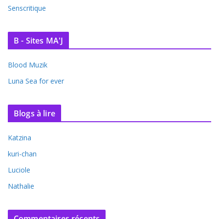
Senscritique
B - Sites MA'J
Blood Muzik
Luna Sea for ever
Blogs à lire
Katzina
kuri-chan
Luciole
Nathalie
Commentaires récents