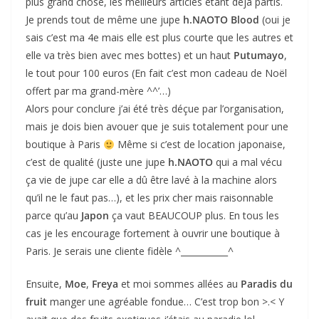
plus grand chose, les meilleurs articles étant déjà partis.
Je prends tout de même une jupe
h.NAOTO Blood
(oui je
sais c’est ma 4e mais elle est plus courte que les autres et
elle va très bien avec mes bottes) et un haut
Putumayo
,
le tout pour 100 euros (En fait c’est mon cadeau de Noël
offert par ma grand-mère ^^’…)
Alors pour conclure j’ai été très déçue par l’organisation,
mais je dois bien avouer que je suis totalement pour une
boutique à Paris
Même si c’est de location japonaise,
c’est de qualité (juste une jupe
h.NAOTO
qui a mal vécu
ça vie de jupe car elle a dû être lavé à la machine alors
qu’il ne le faut pas…), et les prix cher mais raisonnable
parce qu’au
Japon
ça vaut BEAUCOUP plus. En tous les
cas je les encourage fortement à ouvrir une boutique à
Paris. Je serais une cliente fidèle ^___________^
Ensuite,
Moe
,
Freya
et moi sommes allées au
Paradis du
fruit
manger une agréable fondue… C’est trop bon >.< Y