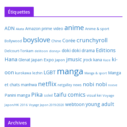
Étiquettes
anime
ADN
Amazon prime video
Anime & sport
Akata
boyslove
crunchyroll
Corée
Bollywood
Chine
Editions
doki doki
drama
Delcourt-Tonkam
delitoon
disney+
Hana
jmusic
ki-
Japan Expo
Glenat
jrock
kana
Japon
Kaze
manga
oon
LGBT
Manga
kurokawa
lezhin
Manga & sport
netflix
nobi nobi
et chats
manhwa
netgalley
news
noeve
Pika
taifu comics
Panini manga
soleil
visual kei
Voyage
young adult
webtoon
Japon/HK 2016
Voyage Japon 2019/2020
Archives