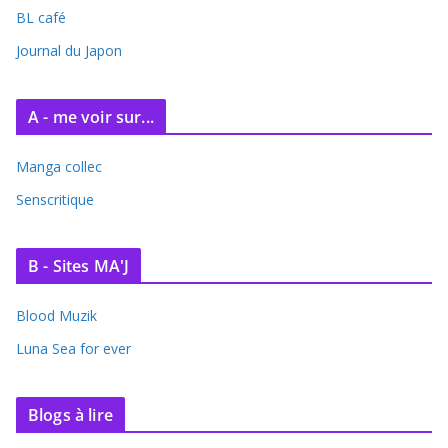
BL café
v
e
Journal du Japon
s
A - me voir sur...
Manga collec
Senscritique
B - Sites MA'J
Blood Muzik
Luna Sea for ever
Blogs à lire