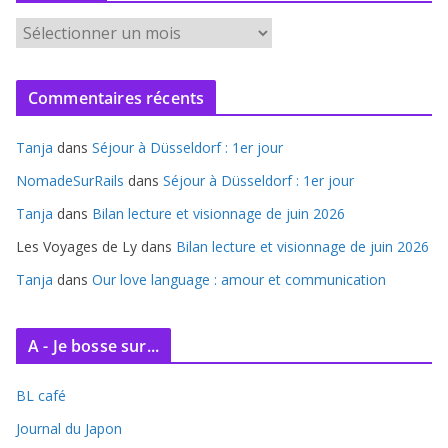
A
r
c
Commentaires récents
h
i
Tanja
dans
Séjour à Düsseldorf : 1er jour
v
e
NomadeSurRails
dans
Séjour à Düsseldorf : 1er jour
s
Tanja
dans
Bilan lecture et visionnage de juin 2026
Les Voyages de Ly
dans
Bilan lecture et visionnage de juin 2026
Tanja
dans
Our love language : amour et communication
A - Je bosse sur...
BL café
Journal du Japon