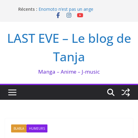
Passer
Récents :
Enomoto n’est pas un ange
au
QUEEN BEE enflamme le Bataclan
contenu
Bilan lecture et visionnage de juillet 2026
Ma collection BANANA FISH
LAST EVE – Le blog de
I’m not in love de Zeniko Sumiya
Tanja
Manga – Anime – J-music
BLABLA
HUMEURS