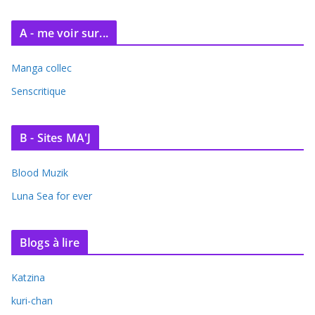
A - me voir sur...
Manga collec
Senscritique
B - Sites MA'J
Blood Muzik
Luna Sea for ever
Blogs à lire
Katzina
kuri-chan