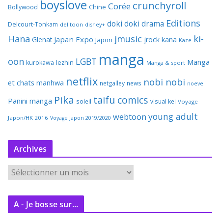
boyslove
crunchyroll
Corée
Bollywood
Chine
Editions
doki doki
drama
Delcourt-Tonkam
delitoon
disney+
Hana
jmusic
ki-
Japan Expo
Glenat
jrock
kana
Japon
Kaze
manga
oon
LGBT
Manga
kurokawa
lezhin
Manga & sport
netflix
nobi nobi
et chats
manhwa
netgalley
news
noeve
Pika
taifu comics
Panini manga
soleil
visual kei
Voyage
young adult
webtoon
Japon/HK 2016
Voyage Japon 2019/2020
Archives
A
r
c
A - Je bosse sur...
h
i