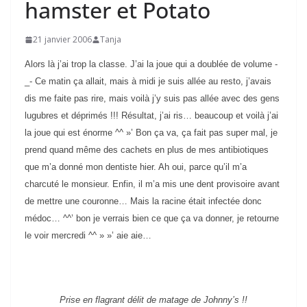
hamster et Potato
21 janvier 2006
Tanja
Alors là j’ai trop la classe. J’ai la joue qui a doublée de volume -
_- Ce matin ça allait, mais à midi je suis allée au resto, j’avais
dis me faite pas rire, mais voilà j’y suis pas allée avec des gens
lugubres et déprimés !!! Résultat, j’ai ris… beaucoup et voilà j’ai
la joue qui est énorme ^^ »’ Bon ça va, ça fait pas super mal, je
prend quand même des cachets en plus de mes antibiotiques
que m’a donné mon dentiste hier. Ah oui, parce qu’il m’a
charcuté le monsieur. Enfin, il m’a mis une dent provisoire avant
de mettre une couronne… Mais la racine était infectée donc
médoc… ^^’ bon je verrais bien ce que ça va donner, je retourne
le voir mercredi ^^ » »’ aie aie…
Prise en flagrant délit de matage de Johnny’s !!