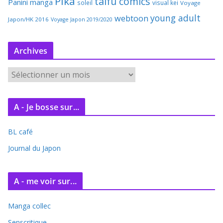
Pika
taifu comics
Panini manga
soleil
visual kei
Voyage
young adult
webtoon
Japon/HK 2016
Voyage Japon 2019/2020
Archives
A
r
c
A - Je bosse sur...
h
i
BL café
v
e
Journal du Japon
s
A - me voir sur...
Manga collec
Senscritique