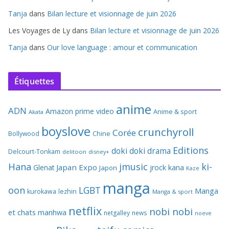
Tanja
dans
Bilan lecture et visionnage de juin 2026
Les Voyages de Ly
dans
Bilan lecture et visionnage de juin 2026
Tanja
dans
Our love language : amour et communication
Étiquettes
anime
ADN
Amazon prime video
Anime & sport
Akata
boyslove
crunchyroll
Corée
Bollywood
Chine
Editions
doki doki
drama
Delcourt-Tonkam
delitoon
disney+
Hana
jmusic
ki-
Japan Expo
Glenat
jrock
kana
Japon
Kaze
manga
oon
LGBT
Manga
kurokawa
lezhin
Manga & sport
netflix
nobi nobi
et chats
manhwa
netgalley
news
noeve