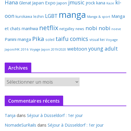
Hana
jmusic
ki-
Japan Expo
Glenat
jrock
kana
Japon
Kaze
manga
oon
LGBT
Manga
kurokawa
lezhin
Manga & sport
netflix
nobi nobi
et chats
manhwa
netgalley
news
noeve
Pika
taifu comics
Panini manga
soleil
visual kei
Voyage
young adult
webtoon
Japon/HK 2016
Voyage Japon 2019/2020
Archives
A
r
c
Commentaires récents
h
i
Tanja
dans
Séjour à Düsseldorf : 1er jour
v
e
NomadeSurRails
dans
Séjour à Düsseldorf : 1er jour