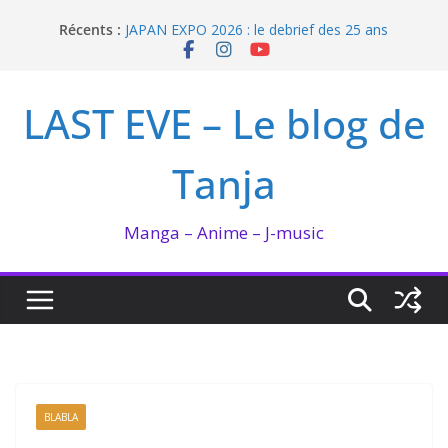
Passer
Récents :
JAPAN EXPO 2026 : le debrief des 25 ans
au
Bilan lecture et visionnage de juillet 2026
contenu
Ma collection BANANA FISH
I’m not in love de Zeniko Sumiya
LAST EVE – Le blog de
Enomoto n’est pas un ange
Tanja
Manga – Anime – J-music
BLABLA