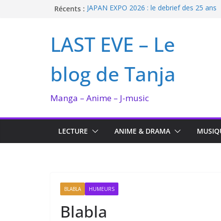
Passer
Récents :
JAPAN EXPO 2026 : le debrief des 25 ans
Bilan lecture et visionnage de juillet 2026
au
Ma collection BANANA FISH
contenu
LAST EVE – Le
I’m not in love de Zeniko Sumiya
Enomoto n’est pas un ange
blog de Tanja
Manga – Anime – J-music
LECTURE
ANIME & DRAMA
MUSIQ
BLABLA
HUMEURS
Blabla