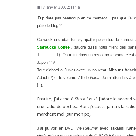
17 janvier 2005
Tanja
J
’up date pas beaucoup en ce moment… pas que j’ai des
période blog ?
Ce week end était fort sympathique surtout le samedi c
Starbucks Coffee
.. (faudra qu’ils nous filent des p
T________T). On a fini dans un resto jap (comme c’est or
Japon ^^V
Tout d’abord a Junku avec un nouveau
Mitsuru Adach
Adachi !) et le volume 7.8 de
Nana
. Je m’attendais à p
!!!).
Ensuite, j’ai acheté
Shrek I
et
II
. J’adore le second v
une radio de poche… Bon, j’écoute jamais la radio
marchent mal (sur mon pc).
J’ai pu voir en DVD
The Returner
avec
Takashi Kan
aimé, même si on y retrouve de GROSSES similitudes a