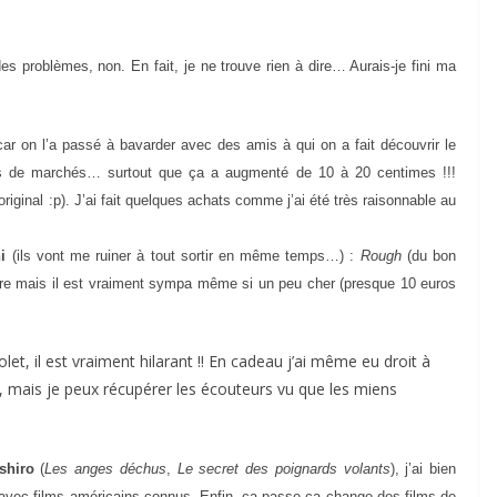
 problèmes, non. En fait, je ne trouve rien à dire… Aurais-je fini ma
ar on l’a passé à bavarder avec des amis à qui on a fait découvrir le
arts de marchés… surtout que ça a augmenté de 10 à 20 centimes !!!
iginal :p). J’ai fait quelques achats comme j’ai été très raisonnable au
i
(ils vont me ruiner à tout sortir en même temps…) :
Rough
(du bon
ire mais il est vraiment sympa même si un peu cher (presque 10 euros
olet, il est vraiment hilarant !! En cadeau j’ai même eu droit à
, mais je peux récupérer les écouteurs vu que les miens
eshiro
(
Les anges déchus
,
Le secret des poignards volants
), j’ai bien
vec films américains connus. Enfin, ça passe ça change des films de