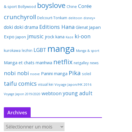
boyslove
Corée
& sport
Bollywood
Chine
crunchyroll
Delcourt-Tonkam
delitoon
disney+
Editions Hana
doki doki
drama
Japan
Glenat
jmusic
ki-oon
Expo
jrock
kana
Japon
Kaze
manga
LGBT
kurokawa
lezhin
Manga & sport
netflix
Manga et chats
manhwa
netgalley
news
Pika
nobi nobi
Panini manga
soleil
noeve
taifu comics
visual kei
Voyage Japon/HK 2016
young adult
webtoon
Voyage Japon 2019/2020
Archives
A