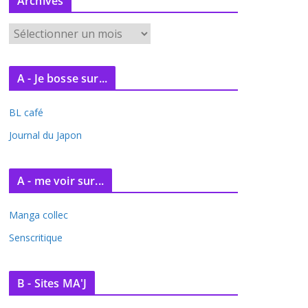
Archives
A
r
c
A - Je bosse sur...
h
i
BL café
v
e
Journal du Japon
s
A - me voir sur...
Manga collec
Senscritique
B - Sites MA'J