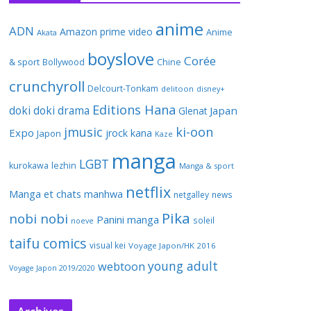
anime
ADN
Amazon prime video
Anime
Akata
boyslove
Corée
& sport
Bollywood
Chine
crunchyroll
Delcourt-Tonkam
delitoon
disney+
Editions Hana
doki doki
drama
Japan
Glenat
jmusic
ki-oon
Expo
jrock
kana
Japon
Kaze
manga
LGBT
kurokawa
lezhin
Manga & sport
netflix
Manga et chats
manhwa
netgalley
news
Pika
nobi nobi
Panini manga
soleil
noeve
taifu comics
visual kei
Voyage Japon/HK 2016
young adult
webtoon
Voyage Japon 2019/2020