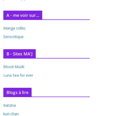
A - me voir sur...
Manga collec
Senscritique
B - Sites MA'J
Blood Muzik
Luna Sea for ever
Blogs à lire
Katzina
kuri-chan