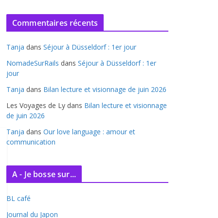
r
c
Commentaires récents
h
i
Tanja
dans
Séjour à Düsseldorf : 1er jour
v
e
NomadeSurRails
dans
Séjour à Düsseldorf : 1er
jour
s
Tanja
dans
Bilan lecture et visionnage de juin 2026
Les Voyages de Ly
dans
Bilan lecture et visionnage
de juin 2026
Tanja
dans
Our love language : amour et
communication
A - Je bosse sur...
BL café
Journal du Japon