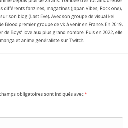
es anime depuis plus de 25 ans. Tombée très tôt amoureuse
ns différents fanzines, magazines (Japan Vibes, Rock one),
sur son blog (Last Eve). Avec son groupe de visual kei
e de Blood premier groupe de vk à venir en France. En 2019,
er de Boys' love aux plus grand nombre. Puis en 2022, elle
 manga et anime généraliste sur Twitch.
champs obligatoires sont indiqués avec
*