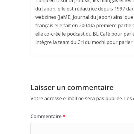
Tanja écrit sur la J-music, les mangas et l
du Japon, elle est rédactrice depuis 1997 da
webzines (JaME, Journal du Japon) ainsi que 
français elle fait en 2004 la première parti
elle co-crée le podcast du BL Café pour parl
intègre la team du Cri du mochi pour parler
Laisser un commentaire
Votre adresse e-mail ne sera pas publiée.
Les 
Commentaire
*