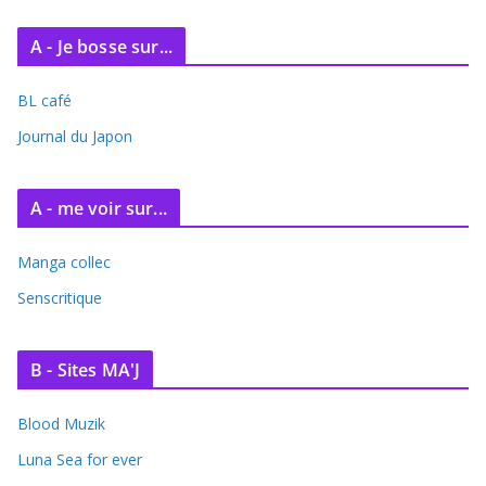
c
A - Je bosse sur...
h
i
BL café
v
e
Journal du Japon
s
A - me voir sur...
Manga collec
Senscritique
B - Sites MA'J
Blood Muzik
Luna Sea for ever