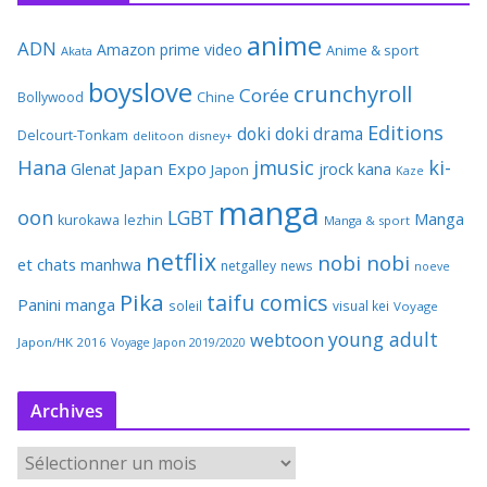
anime
ADN
Amazon prime video
Anime & sport
Akata
boyslove
crunchyroll
Corée
Bollywood
Chine
Editions
doki doki
drama
Delcourt-Tonkam
delitoon
disney+
Hana
jmusic
ki-
Japan Expo
Glenat
jrock
kana
Japon
Kaze
manga
oon
LGBT
Manga
kurokawa
lezhin
Manga & sport
netflix
nobi nobi
et chats
manhwa
netgalley
news
noeve
Pika
taifu comics
Panini manga
soleil
visual kei
Voyage
young adult
webtoon
Japon/HK 2016
Voyage Japon 2019/2020
Archives
A
r