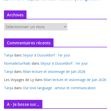
Archives
A
r
c
Commentaires récents
h
i
Tanja
dans
Séjour à Düsseldorf : 1er jour
v
e
NomadeSurRails
dans
Séjour à Düsseldorf : 1er jour
s
Tanja
dans
Bilan lecture et visionnage de juin 2026
Les Voyages de Ly
dans
Bilan lecture et visionnage de juin 2026
Tanja
dans
Our love language : amour et communication
A - Je bosse sur...