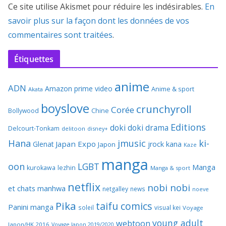
Ce site utilise Akismet pour réduire les indésirables.
En
savoir plus sur la façon dont les données de vos
commentaires sont traitées
.
Étiquettes
anime
ADN
Amazon prime video
Anime & sport
Akata
boyslove
crunchyroll
Corée
Bollywood
Chine
Editions
doki doki
drama
Delcourt-Tonkam
delitoon
disney+
Hana
jmusic
ki-
Japan Expo
Glenat
jrock
kana
Japon
Kaze
manga
oon
LGBT
Manga
kurokawa
lezhin
Manga & sport
netflix
nobi nobi
et chats
manhwa
netgalley
news
noeve
Pika
taifu comics
Panini manga
soleil
visual kei
Voyage
young adult
webtoon
Japon/HK 2016
Voyage Japon 2019/2020