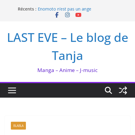
Passer
Récents :
Enomoto n’est pas un ange
au
QUEEN BEE enflamme le Bataclan
contenu
Bilan lecture et visionnage de juillet 2026
Ma collection BANANA FISH
LAST EVE – Le blog de
I’m not in love de Zeniko Sumiya
Tanja
Manga – Anime – J-music
BLABLA