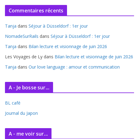
c
Commentaires récents
h
i
Tanja
dans
Séjour à Düsseldorf : 1er jour
v
e
NomadeSurRails
dans
Séjour à Düsseldorf : 1er jour
s
Tanja
dans
Bilan lecture et visionnage de juin 2026
Les Voyages de Ly
dans
Bilan lecture et visionnage de juin 2026
Tanja
dans
Our love language : amour et communication
A - Je bosse sur...
BL café
Journal du Japon
A - me voir sur...