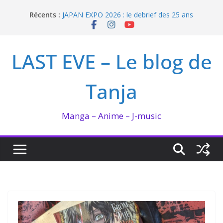
Passer
Récents :
JAPAN EXPO 2026 : le debrief des 25 ans
au
Bilan lecture et visionnage de juillet 2026
contenu
Ma collection BANANA FISH
I’m not in love de Zeniko Sumiya
LAST EVE – Le blog de
Enomoto n’est pas un ange
Tanja
Manga – Anime – J-music