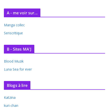
s
A - me voir sur...
Manga collec
Senscritique
B - Sites MA'J
Blood Muzik
Luna Sea for ever
Blogs à lire
Katzina
kuri-chan