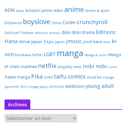
anime
ADN
Amazon prime video
Anime & sport
Akata
boyslove
crunchyroll
Corée
Bollywood
Chine
Editions
doki doki
drama
Delcourt-Tonkam
delitoon
disney+
Hana
jmusic
ki-
Japan Expo
Glenat
jrock
kana
Japon
Kaze
manga
oon
LGBT
Manga
kurokawa
lezhin
Manga & sport
netflix
nobi nobi
et chats
manhwa
netgalley
news
noeve
Pika
taifu comics
Panini manga
soleil
visual kei
Voyage
young adult
webtoon
Japon/HK 2016
Voyage Japon 2019/2020
Archives
A
r