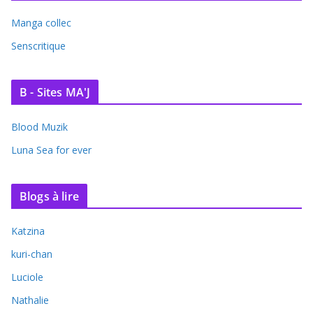
Manga collec
Senscritique
B - Sites MA'J
Blood Muzik
Luna Sea for ever
Blogs à lire
Katzina
kuri-chan
Luciole
Nathalie