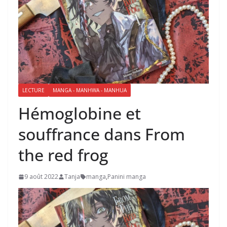
LECTURE
MANGA - MANHWA - MANHUA
Hémoglobine et
souffrance dans From
the red frog
9 août 2022
Tanja
manga
,
Panini manga