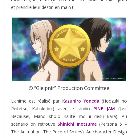
et prendre leur destin en main !
© “Gleipnir” Production Committee
L’anime est réalisé par
Kazuhiro Yoneda
(Hoozuki no
Reitetsu, Kabuki-bu!) avec le studio
PINE JAM
(Just
Because!, Mahō shōjo nante mō ii desu kara). Au
scénario on retrouve
Shinichi Inotsume
(Persona 5 –
The Animation, The Price of Smiles). Au character Design