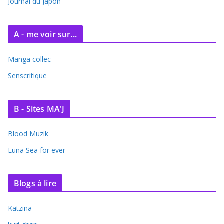
e
Journal du Japon
s
A - me voir sur...
Manga collec
Senscritique
B - Sites MA'J
Blood Muzik
Luna Sea for ever
Blogs à lire
Katzina