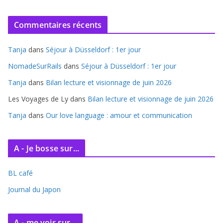
r
c
Commentaires récents
h
i
Tanja
dans
Séjour à Düsseldorf : 1er jour
v
e
NomadeSurRails
dans
Séjour à Düsseldorf : 1er jour
s
Tanja
dans
Bilan lecture et visionnage de juin 2026
Les Voyages de Ly
dans
Bilan lecture et visionnage de juin 2026
Tanja
dans
Our love language : amour et communication
A - Je bosse sur...
BL café
Journal du Japon
A - me voir sur...