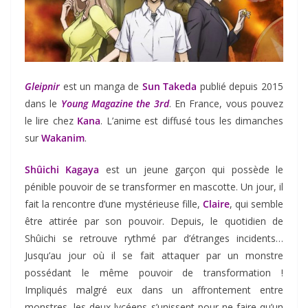
Gleipnir
est un manga de
Sun Takeda
publié depuis 2015
dans le
Young Magazine the 3rd
. En France, vous pouvez
le lire chez
Kana
. L’anime est diffusé tous les dimanches
sur
Wakanim
.
Shûichi Kagaya
est un jeune garçon qui possède le
pénible pouvoir de se transformer en mascotte. Un jour, il
fait la rencontre d’une mystérieuse fille,
Claire
, qui semble
être attirée par son pouvoir. Depuis, le quotidien de
Shûichi se retrouve rythmé par d’étranges incidents…
Jusqu’au jour où il se fait attaquer par un monstre
possédant le même pouvoir de transformation !
Impliqués malgré eux dans un affrontement entre
monstres, les deux lycéens s’unissent pour ne faire qu’un