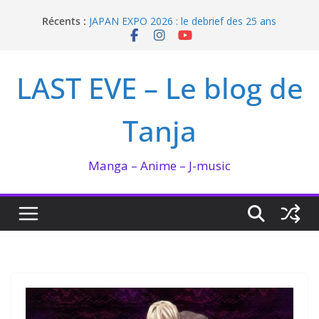
Passer
Récents :
JAPAN EXPO 2026 : le debrief des 25 ans
au
Bilan lecture et visionnage de juillet 2026
contenu
Ma collection BANANA FISH
I’m not in love de Zeniko Sumiya
LAST EVE – Le blog de
Enomoto n’est pas un ange
Tanja
Manga – Anime – J-music