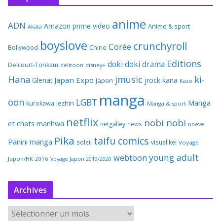
anime
ADN
Amazon prime video
Anime & sport
Akata
boyslove
crunchyroll
Corée
Bollywood
Chine
Editions
doki doki
drama
Delcourt-Tonkam
delitoon
disney+
Hana
jmusic
ki-
Japan Expo
Glenat
jrock
kana
Japon
Kaze
manga
oon
LGBT
Manga
kurokawa
lezhin
Manga & sport
netflix
nobi nobi
et chats
manhwa
netgalley
news
noeve
Pika
taifu comics
Panini manga
soleil
visual kei
Voyage
young adult
webtoon
Japon/HK 2016
Voyage Japon 2019/2020
Archives
A