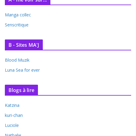
Manga collec
Senscritique
B - Sites MA'J
Blood Muzik
Luna Sea for ever
Blogs à lire
Katzina
kuri-chan
Luciole
Nathalie