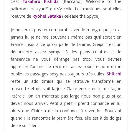
c’est
Takahiro Kishida
(Baccano!, Welcome to the
ballroom, Haikyuu!!) qui s’y colle. Les musiques sont elles
l’oeuvre de
Ryōhei Sataka
(Release the Spyce).
Je ne ferais pas un comparatif avec le manga que je n’ai
jamais lu. Je ne me souvenais même pas qu’il sortait en
France jusqu’à ce qu’on parle de l’anime. Gleipnir est un
découverte assez sympa. Si les plans culottes et le
fanservice ne vous dérange pas trop, vous devriez
apprécier l’anime. Le récit est assez robuste pour qu’on
oublie les passages sexy pas toujours très utiles.
Shûichi
reste un ado timide qui se retrouve transformé en
mascotte et qui voit la jolie Claire entrer en lui de façon
littérale. On en mènerait pas large nous non plus si ça
devait nous arriver. Petit à petit il prend confiance en lui
alors que Claire à de la confiance à revendre. Pourtant
quand il l’a rencontre la première fois, elle est à de doigts
de se suicider.