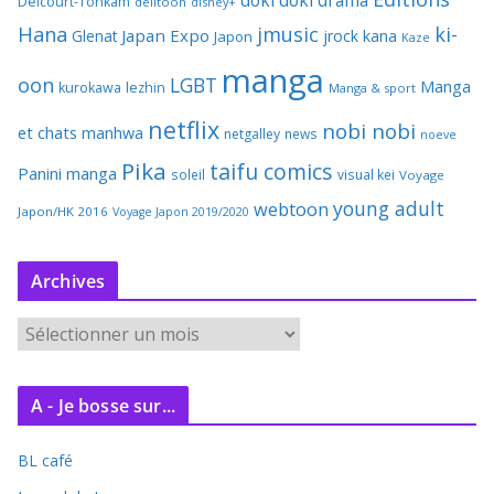
Delcourt-Tonkam
delitoon
disney+
Hana
jmusic
ki-
Japan Expo
Glenat
jrock
kana
Japon
Kaze
manga
oon
LGBT
Manga
kurokawa
lezhin
Manga & sport
netflix
nobi nobi
et chats
manhwa
netgalley
news
noeve
Pika
taifu comics
Panini manga
soleil
visual kei
Voyage
young adult
webtoon
Japon/HK 2016
Voyage Japon 2019/2020
Archives
A
r
c
A - Je bosse sur...
h
i
BL café
v