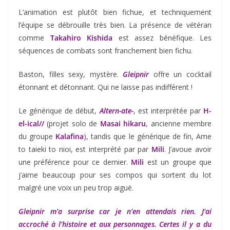
L’animation est plutôt bien fichue, et techniquement
l’équipe se débrouille très bien. La présence de vétéran
comme
Takahiro Kishida
est assez bénéfique. Les
séquences de combats sont franchement bien fichu.
Baston, filles sexy, mystère.
Gleipnir
offre un cocktail
étonnant et détonnant. Qui ne laisse pas indifférent !
Le générique de début,
Altern-ate-
, est interprétée par
H-
el-ical//
(projet solo de
Masai hikaru
, ancienne membre
du groupe
Kalafina
), tandis que le générique de fin, Ame
to taieki to nioi, est interprété par par
Mili
. J’avoue avoir
une préférence pour ce dernier.
Mili
est un groupe que
j’aime beaucoup pour ses compos qui sortent du lot
malgré une voix un peu trop aiguë.
Gleipnir m’a surprise car je n’en attendais rien. J’ai
accroché à l’histoire et aux personnages. Certes il y a du