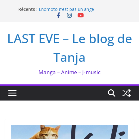
Passer
Récents :
Enomoto n’est pas un ange
au
QUEEN BEE enflamme le Bataclan
contenu
Bilan lecture et visionnage de juillet 2026
Ma collection BANANA FISH
LAST EVE – Le blog de
I’m not in love de Zeniko Sumiya
Tanja
Manga – Anime – J-music