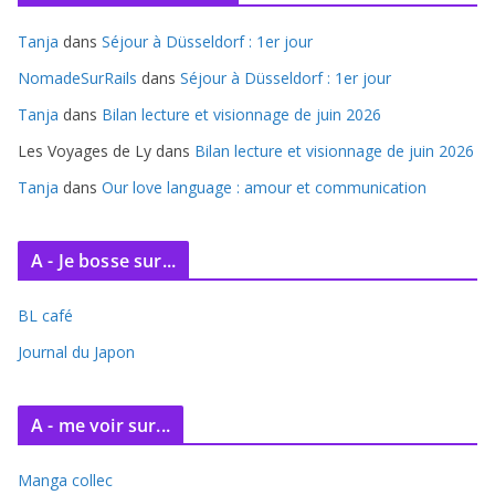
i
Tanja
dans
Séjour à Düsseldorf : 1er jour
v
e
NomadeSurRails
dans
Séjour à Düsseldorf : 1er jour
s
Tanja
dans
Bilan lecture et visionnage de juin 2026
Les Voyages de Ly
dans
Bilan lecture et visionnage de juin 2026
Tanja
dans
Our love language : amour et communication
A - Je bosse sur...
BL café
Journal du Japon
A - me voir sur...
Manga collec