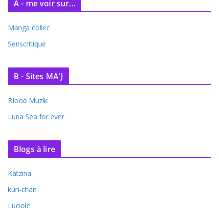
A - me voir sur...
Manga collec
Senscritique
B - Sites MA'J
Blood Muzik
Luna Sea for ever
Blogs à lire
Katzina
kuri-chan
Luciole