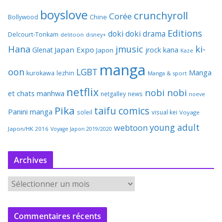
boyslove
crunchyroll
Corée
Bollywood
Chine
Editions
doki doki
drama
Delcourt-Tonkam
delitoon
disney+
Hana
jmusic
ki-
Japan Expo
Glenat
jrock
kana
Japon
Kaze
manga
oon
LGBT
Manga
kurokawa
lezhin
Manga & sport
netflix
nobi nobi
et chats
manhwa
netgalley
news
noeve
Pika
taifu comics
Panini manga
soleil
visual kei
Voyage
young adult
webtoon
Japon/HK 2016
Voyage Japon 2019/2020
Archives
A
r
c
Commentaires récents
h