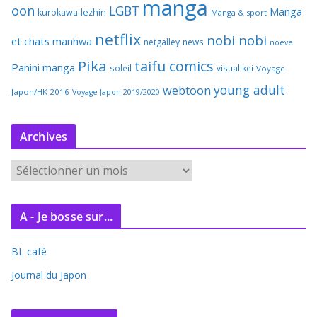
manga
oon
LGBT
Manga
kurokawa
lezhin
Manga & sport
netflix
nobi nobi
et chats
manhwa
netgalley
news
noeve
Pika
taifu comics
Panini manga
soleil
visual kei
Voyage
young adult
webtoon
Japon/HK 2016
Voyage Japon 2019/2020
Archives
A
r
c
A - Je bosse sur...
h
i
BL café
v
e
Journal du Japon
s