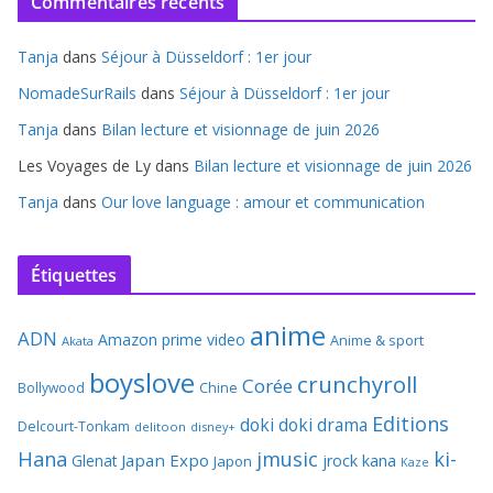
Commentaires récents
Tanja
dans
Séjour à Düsseldorf : 1er jour
NomadeSurRails
dans
Séjour à Düsseldorf : 1er jour
Tanja
dans
Bilan lecture et visionnage de juin 2026
Les Voyages de Ly
dans
Bilan lecture et visionnage de juin 2026
Tanja
dans
Our love language : amour et communication
Étiquettes
anime
ADN
Amazon prime video
Anime & sport
Akata
boyslove
crunchyroll
Corée
Bollywood
Chine
Editions
doki doki
drama
Delcourt-Tonkam
delitoon
disney+
Hana
jmusic
ki-
Japan Expo
Glenat
jrock
kana
Japon
Kaze