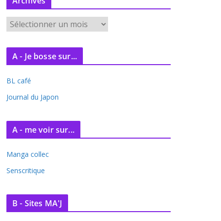
Archives
A
r
c
A - Je bosse sur...
h
i
BL café
v
e
Journal du Japon
s
A - me voir sur...
Manga collec
Senscritique
B - Sites MA'J