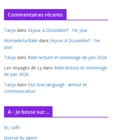
r
c
Commentaires récents
h
i
Tanja
dans
Séjour à Düsseldorf : 1er jour
v
e
NomadeSurRails
dans
Séjour à Düsseldorf : 1er
jour
s
Tanja
dans
Bilan lecture et visionnage de juin 2026
Les Voyages de Ly
dans
Bilan lecture et visionnage
de juin 2026
Tanja
dans
Our love language : amour et
communication
A - Je bosse sur...
BL café
Journal du Japon