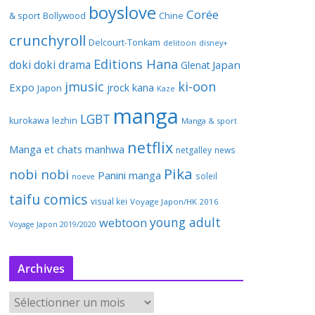
boyslove
Corée
& sport
Bollywood
Chine
crunchyroll
Delcourt-Tonkam
delitoon
disney+
Editions Hana
doki doki
drama
Japan
Glenat
jmusic
ki-oon
Expo
jrock
kana
Japon
Kaze
manga
LGBT
kurokawa
lezhin
Manga & sport
netflix
Manga et chats
manhwa
netgalley
news
Pika
nobi nobi
Panini manga
soleil
noeve
taifu comics
visual kei
Voyage Japon/HK 2016
young adult
webtoon
Voyage Japon 2019/2020
Archives
A