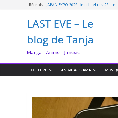
Passer
Récents :
JAPAN EXPO 2026 : le debrief des 25 ans
Bilan lecture et visionnage de juillet 2026
au
Ma collection BANANA FISH
contenu
LAST EVE – Le
I’m not in love de Zeniko Sumiya
Enomoto n’est pas un ange
blog de Tanja
Manga – Anime – J-music
LECTURE
ANIME & DRAMA
MUSIQ