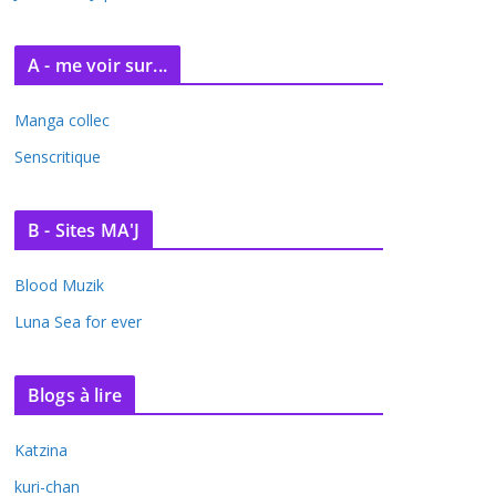
A - me voir sur...
Manga collec
Senscritique
B - Sites MA'J
Blood Muzik
Luna Sea for ever
Blogs à lire
Katzina
kuri-chan