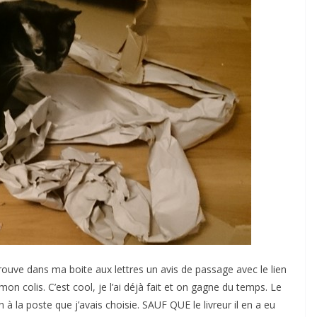
trouve dans ma boite aux lettres un avis de passage avec le lien
on colis. C’est cool, je l’ai déjà fait et on gagne du temps. Le
la poste que j’avais choisie. SAUF QUE le livreur il en a eu