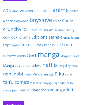
anime
ADN
Amazon prime video
Anime
Akata
boyslove
Corée
& sport
Bollywood
Chine
crunchyroll
Delcourt-Tonkam
delitoon
disney+
Editions Hana
doki doki
drama
Japan
Glenat
jmusic
ki-oon
Expo
jrock
kana
Japon
Kaze
manga
LGBT
kurokawa
lezhin
Manga & sport
netflix
Manga et chats
manhwa
netgalley
news
Pika
nobi nobi
Panini manga
soleil
noeve
taifu comics
visual kei
Voyage Japon/HK 2016
young adult
webtoon
Voyage Japon 2019/2020