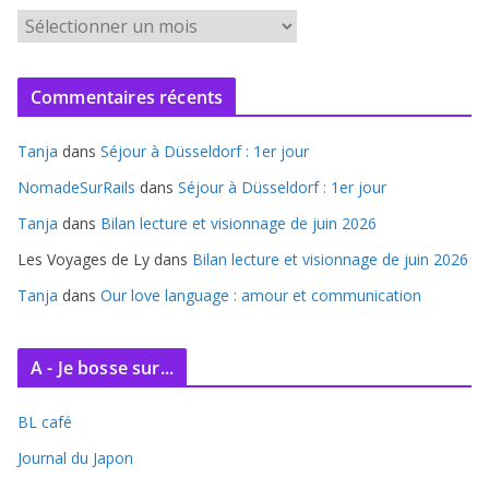
A
r
c
Commentaires récents
h
i
Tanja
dans
Séjour à Düsseldorf : 1er jour
v
e
NomadeSurRails
dans
Séjour à Düsseldorf : 1er jour
s
Tanja
dans
Bilan lecture et visionnage de juin 2026
Les Voyages de Ly
dans
Bilan lecture et visionnage de juin 2026
Tanja
dans
Our love language : amour et communication
A - Je bosse sur...
BL café
Journal du Japon