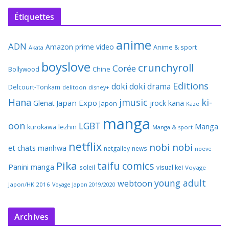
Étiquettes
anime
ADN
Amazon prime video
Anime & sport
Akata
boyslove
crunchyroll
Corée
Bollywood
Chine
Editions
doki doki
drama
Delcourt-Tonkam
delitoon
disney+
Hana
jmusic
ki-
Japan Expo
Glenat
jrock
kana
Japon
Kaze
manga
oon
LGBT
Manga
kurokawa
lezhin
Manga & sport
netflix
nobi nobi
et chats
manhwa
netgalley
news
noeve
Pika
taifu comics
Panini manga
soleil
visual kei
Voyage
young adult
webtoon
Japon/HK 2016
Voyage Japon 2019/2020
Archives