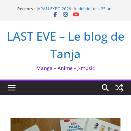
Passer
Récents :
JAPAN EXPO 2026 : le debrief des 25 ans
au
Bilan lecture et visionnage de juillet 2026
contenu
Ma collection BANANA FISH
I’m not in love de Zeniko Sumiya
LAST EVE – Le blog de
Enomoto n’est pas un ange
Tanja
Manga – Anime – J-music