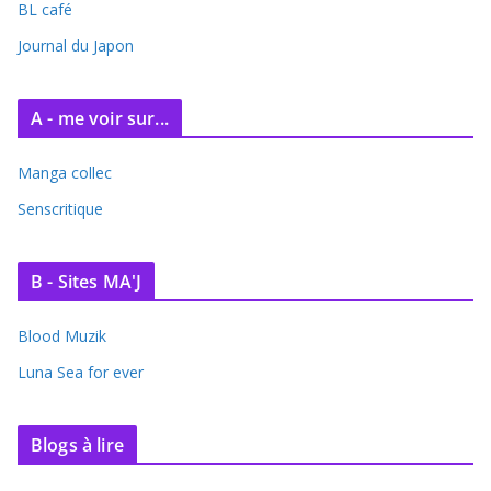
BL café
v
e
Journal du Japon
s
A - me voir sur...
Manga collec
Senscritique
B - Sites MA'J
Blood Muzik
Luna Sea for ever
Blogs à lire