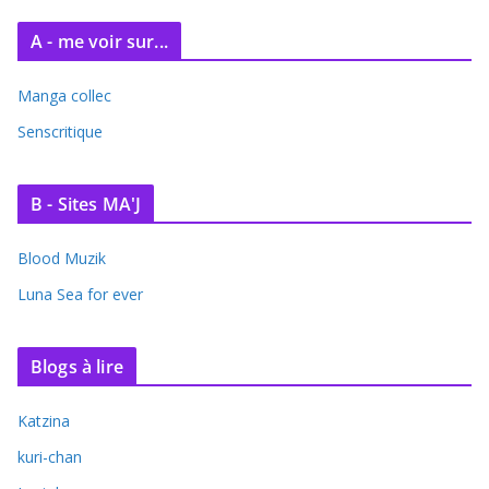
A - me voir sur...
Manga collec
Senscritique
B - Sites MA'J
Blood Muzik
Luna Sea for ever
Blogs à lire
Katzina
kuri-chan