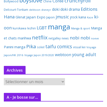
boyslove
crunchyroll
Corée
Bollywood
Chine
Editions
doki doki
drama
Delcourt-Tonkam
delitoon
disney+
Hana
jmusic
ki-
Japan Expo
Glenat
jrock
kana
Japon
Kaze
manga
oon
LGBT
Manga
kurokawa
lezhin
Manga & sport
netflix
nobi nobi
et chats
manhwa
netgalley
news
noeve
Pika
taifu comics
Panini manga
soleil
visual kei
Voyage
young adult
webtoon
Japon/HK 2016
Voyage Japon 2019/2020
Archives
A
r
c
A - Je bosse sur...
h
i