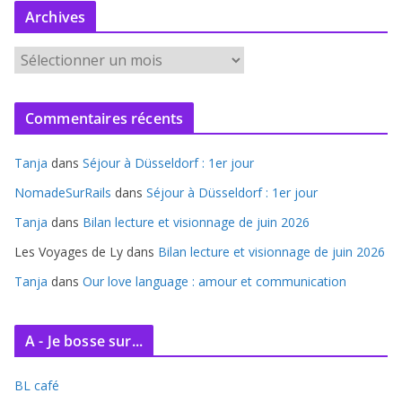
Archives
A
r
c
Commentaires récents
h
i
Tanja
dans
Séjour à Düsseldorf : 1er jour
v
e
NomadeSurRails
dans
Séjour à Düsseldorf : 1er jour
s
Tanja
dans
Bilan lecture et visionnage de juin 2026
Les Voyages de Ly
dans
Bilan lecture et visionnage de juin 2026
Tanja
dans
Our love language : amour et communication
A - Je bosse sur...
BL café