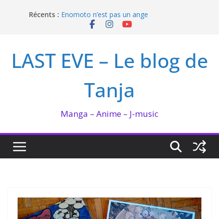
Passer
Récents :
Enomoto n’est pas un ange
au
QUEEN BEE enflamme le Bataclan
contenu
Bilan lecture et visionnage de juillet 2026
Ma collection BANANA FISH
LAST EVE – Le blog de
I’m not in love de Zeniko Sumiya
Tanja
Manga – Anime – J-music