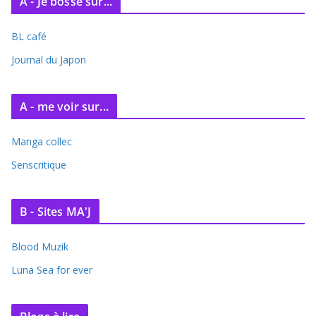
A - Je bosse sur...
h
i
BL café
v
e
Journal du Japon
s
A - me voir sur...
Manga collec
Senscritique
B - Sites MA'J
Blood Muzik
Luna Sea for ever