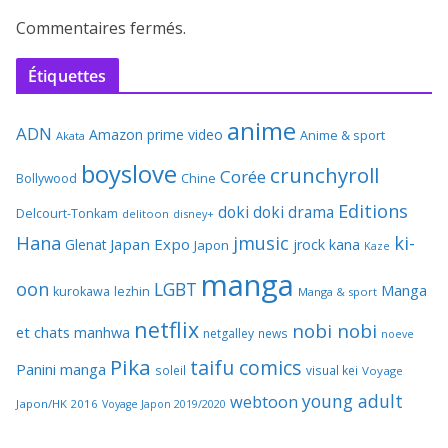
Commentaires fermés.
Étiquettes
anime
ADN
Amazon prime video
Anime & sport
Akata
boyslove
crunchyroll
Corée
Bollywood
Chine
Editions
doki doki
drama
Delcourt-Tonkam
delitoon
disney+
Hana
jmusic
ki-
Japan Expo
Glenat
jrock
kana
Japon
Kaze
manga
oon
LGBT
Manga
kurokawa
lezhin
Manga & sport
netflix
nobi nobi
et chats
manhwa
netgalley
news
noeve
Pika
taifu comics
Panini manga
soleil
visual kei
Voyage
young adult
webtoon
Japon/HK 2016
Voyage Japon 2019/2020