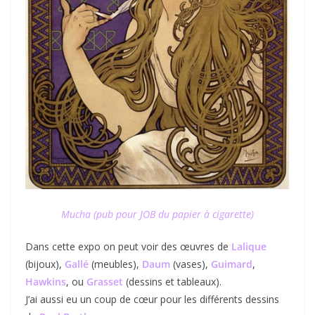
Mucha (pub pour JOB du papier à cigarette)
Dans cette expo on peut voir des œuvres de
Lalique
(bijoux),
Gallé
(meubles),
Daum
(vases),
Guimard
,
Hawkins
, ou
Grasset
(dessins et tableaux).
J’ai aussi eu un coup de cœur pour les différents dessins