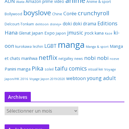
anime
ADN
Amazon prime video
Anime & sport
Akata
boyslove
crunchyroll
Corée
Bollywood
Chine
Editions
doki doki
drama
Delcourt-Tonkam
delitoon
disney+
Hana
jmusic
ki-
Japan Expo
Glenat
jrock
kana
Japon
Kaze
manga
oon
LGBT
Manga
kurokawa
lezhin
Manga & sport
netflix
nobi nobi
et chats
manhwa
netgalley
news
noeve
Pika
taifu comics
Panini manga
soleil
visual kei
Voyage
young adult
webtoon
Japon/HK 2016
Voyage Japon 2019/2020
Archives
A
r
c