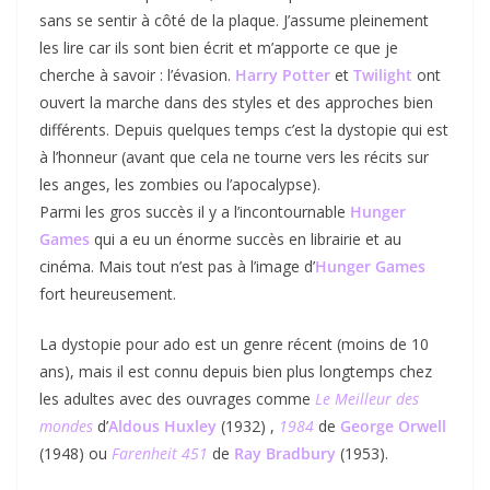
sans se sentir à côté de la plaque. J’assume pleinement
les lire car ils sont bien écrit et m’apporte ce que je
cherche à savoir : l’évasion.
Harry Potter
et
Twilight
ont
ouvert la marche dans des styles et des approches bien
différents. Depuis quelques temps c’est la dystopie qui est
à l’honneur (avant que cela ne tourne vers les récits sur
les anges, les zombies ou l’apocalypse).
Parmi les gros succès il y a l’incontournable
Hunger
Games
qui a eu un énorme succès en librairie et au
cinéma. Mais tout n’est pas à l’image d’
Hunger Games
fort heureusement.
La dystopie pour ado est un genre récent (moins de 10
ans), mais il est connu depuis bien plus longtemps chez
les adultes avec des ouvrages comme
Le Meilleur des
mondes
d’
Aldous Huxley
(1932) ,
1984
de
G
eorge Orwell
(1948) ou
Farenheit 451
de
Ray Bradbury
(1953).