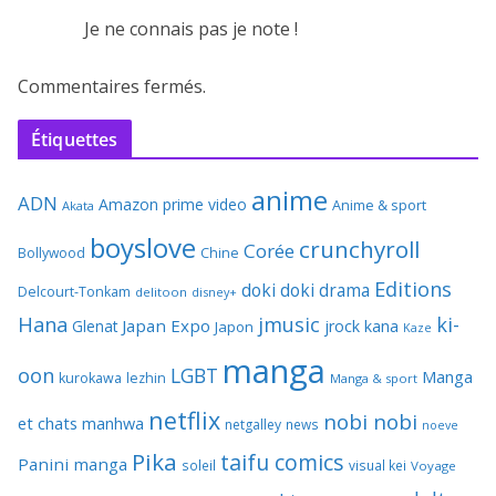
Je ne connais pas je note !
Commentaires fermés.
Étiquettes
anime
ADN
Amazon prime video
Anime & sport
Akata
boyslove
crunchyroll
Corée
Bollywood
Chine
Editions
doki doki
drama
Delcourt-Tonkam
delitoon
disney+
Hana
jmusic
ki-
Japan Expo
Glenat
jrock
kana
Japon
Kaze
manga
oon
LGBT
Manga
kurokawa
lezhin
Manga & sport
netflix
nobi nobi
et chats
manhwa
netgalley
news
noeve
Pika
taifu comics
Panini manga
soleil
visual kei
Voyage