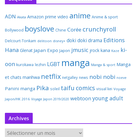
anime
ADN
Amazon prime video
Anime & sport
Akata
boyslove
crunchyroll
Corée
Bollywood
Chine
Editions
doki doki
drama
Delcourt-Tonkam
delitoon
disney+
Hana
jmusic
ki-
Japan Expo
Glenat
jrock
kana
Japon
Kaze
manga
oon
LGBT
Manga
kurokawa
lezhin
Manga & sport
netflix
nobi nobi
et chats
manhwa
netgalley
news
noeve
Pika
taifu comics
Panini manga
soleil
visual kei
Voyage
young adult
webtoon
Japon/HK 2016
Voyage Japon 2019/2020
Archives
A