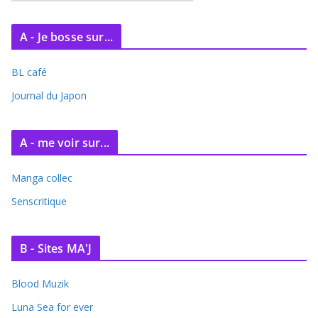
r
c
A - Je bosse sur...
h
i
BL café
v
e
Journal du Japon
s
A - me voir sur...
Manga collec
Senscritique
B - Sites MA'J
Blood Muzik
Luna Sea for ever