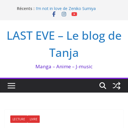
Passer
Récents :
I’m not in love de Zeniko Sumiya
au
Hima-ten ! : La fée du logis et la PDG
contenu
QUEEN BEE enflamme le Bataclan
Bilan lecture et visionnage de juillet 2026
LAST EVE – Le blog de
Ma collection BANANA FISH
Tanja
Manga – Anime – J-music
LECTURE
LIVRE