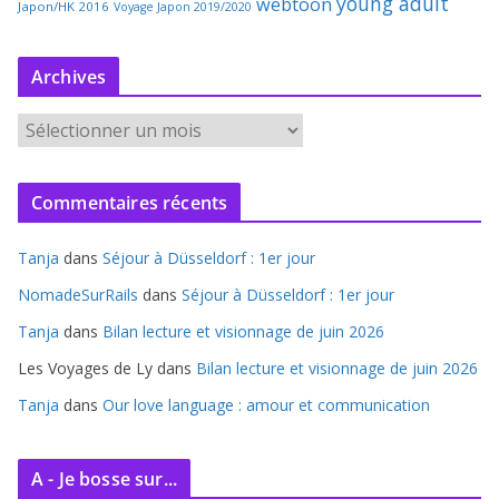
young adult
webtoon
Japon/HK 2016
Voyage Japon 2019/2020
Archives
A
r
c
Commentaires récents
h
i
Tanja
dans
Séjour à Düsseldorf : 1er jour
v
e
NomadeSurRails
dans
Séjour à Düsseldorf : 1er jour
s
Tanja
dans
Bilan lecture et visionnage de juin 2026
Les Voyages de Ly
dans
Bilan lecture et visionnage de juin 2026
Tanja
dans
Our love language : amour et communication
A - Je bosse sur...