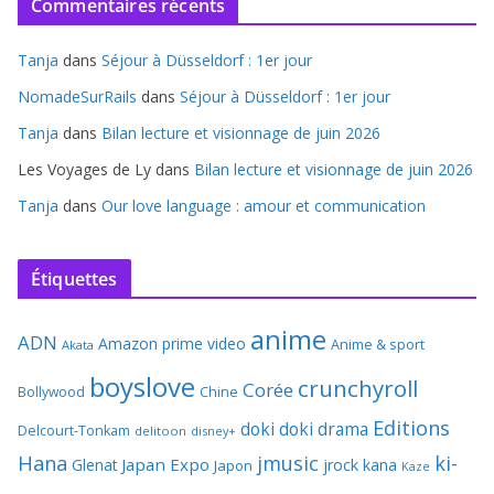
Commentaires récents
Tanja
dans
Séjour à Düsseldorf : 1er jour
NomadeSurRails
dans
Séjour à Düsseldorf : 1er jour
Tanja
dans
Bilan lecture et visionnage de juin 2026
Les Voyages de Ly
dans
Bilan lecture et visionnage de juin 2026
Tanja
dans
Our love language : amour et communication
Étiquettes
anime
ADN
Amazon prime video
Anime & sport
Akata
boyslove
crunchyroll
Corée
Bollywood
Chine
Editions
doki doki
drama
Delcourt-Tonkam
delitoon
disney+
Hana
jmusic
ki-
Japan Expo
Glenat
jrock
kana
Japon
Kaze