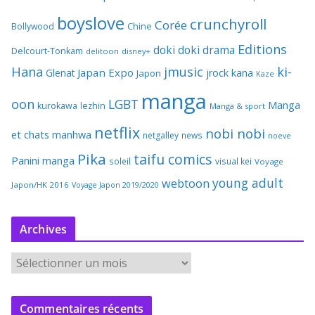
boyslove
crunchyroll
Corée
Bollywood
Chine
Editions
doki doki
drama
Delcourt-Tonkam
delitoon
disney+
Hana
jmusic
ki-
Japan Expo
Glenat
jrock
kana
Japon
Kaze
manga
oon
LGBT
Manga
kurokawa
lezhin
Manga & sport
netflix
nobi nobi
et chats
manhwa
netgalley
news
noeve
Pika
taifu comics
Panini manga
soleil
visual kei
Voyage
young adult
webtoon
Japon/HK 2016
Voyage Japon 2019/2020
Archives
A
r
c
Commentaires récents
h