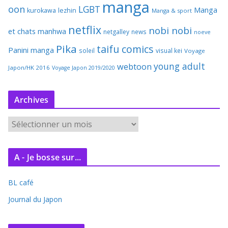
manga
oon
LGBT
Manga
kurokawa
lezhin
Manga & sport
netflix
nobi nobi
et chats
manhwa
netgalley
news
noeve
Pika
taifu comics
Panini manga
soleil
visual kei
Voyage
young adult
webtoon
Japon/HK 2016
Voyage Japon 2019/2020
Archives
A
r
c
A - Je bosse sur...
h
i
BL café
v
e
Journal du Japon
s