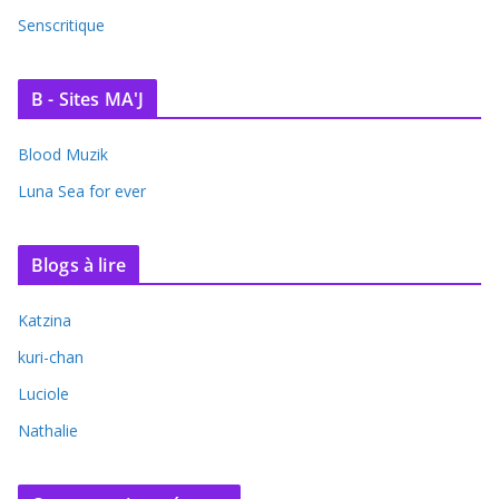
Senscritique
B - Sites MA'J
Blood Muzik
Luna Sea for ever
Blogs à lire
Katzina
kuri-chan
Luciole
Nathalie