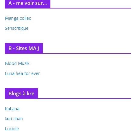
A - me voir sur...
Manga collec
Senscritique
B - Sites MA'J
Blood Muzik
Luna Sea for ever
Blogs à lire
Katzina
kuri-chan
Luciole