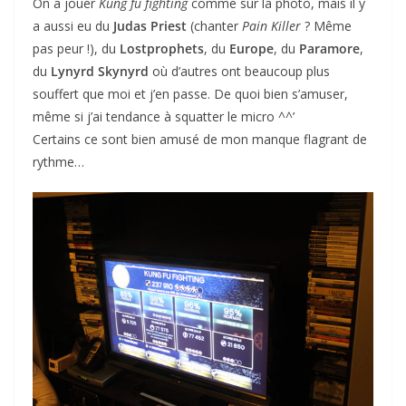
On a jouer
Kung fu fighting
comme sur la photo, mais il y
a aussi eu du
Judas Priest
(chanter
Pain Killer
? Même
pas peur !), du
Lostprophets
, du
Europe
, du
Paramore
,
du
Lynyrd Skynyrd
où d’autres ont beaucoup plus
souffert que moi et j’en passe. De quoi bien s’amuser,
même si j’ai tendance à squatter le micro ^^’
Certains ce sont bien amusé de mon manque flagrant de
rythme…