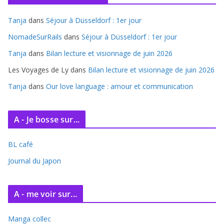
i
Tanja
dans
Séjour à Düsseldorf : 1er jour
v
e
NomadeSurRails
dans
Séjour à Düsseldorf : 1er jour
s
Tanja
dans
Bilan lecture et visionnage de juin 2026
Les Voyages de Ly
dans
Bilan lecture et visionnage de juin 2026
Tanja
dans
Our love language : amour et communication
A - Je bosse sur...
BL café
Journal du Japon
A - me voir sur...
Manga collec