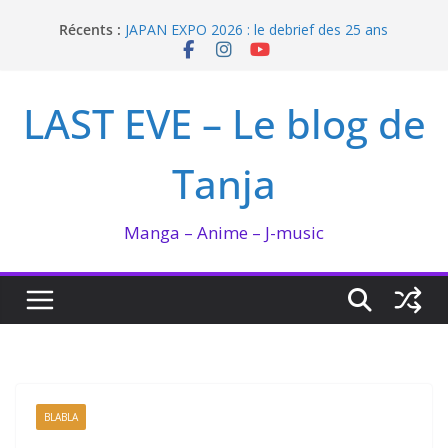
Passer
Récents :
JAPAN EXPO 2026 : le debrief des 25 ans
au
Bilan lecture et visionnage de juillet 2026
contenu
Ma collection BANANA FISH
I’m not in love de Zeniko Sumiya
LAST EVE – Le blog de
Enomoto n’est pas un ange
Tanja
Manga – Anime – J-music
BLABLA